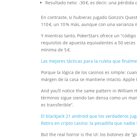
Resultado neto: -30 €, es decir, una pérdida 
En contraste, si hubieras jugado Gonzo’s Quest
110 €, un 10 % más, aunque con una varianza
Y mientras tanto, PokerStars ofrece un “código
requisitos de apuesta equivalentes a 50 veces
mínima de 5 €.
Las mejores tácticas para la ruleta que final
Porque la lógica de los casinos es simple: cuan
márgen de la casa se mantiene intacto. Apple P
And you’ll notice the same pattern in William Hi
términos sigue siendo tan densa como un manua
es transferible”.
El blackjack 21 android que los verdaderos j
Retiro en cripto casino: la pesadilla que nadie
But the real horror is the UI: los botones de 