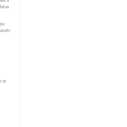
ale a
falsa
jo.
espués
o te