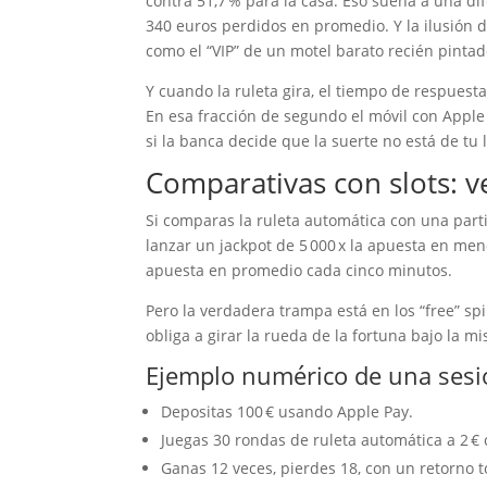
contra 51,7 % para la casa. Eso suena a una di
340 euros perdidos en promedio. Y la ilusión d
como el “VIP” de un motel barato recién pintad
Y cuando la ruleta gira, el tiempo de respuesta
En esa fracción de segundo el móvil con Apple
si la banca decide que la suerte no está de tu 
Comparativas con slots: ve
Si comparas la ruleta automática con una partid
lanzar un jackpot de 5 000 x la apuesta en meno
apuesta en promedio cada cinco minutos.
Pero la verdadera trampa está en los “free” sp
obliga a girar la rueda de la fortuna bajo la m
Ejemplo numérico de una sesió
Depositas 100 € usando Apple Pay.
Juegas 30 rondas de ruleta automática a 2 €
Ganas 12 veces, pierdes 18, con un retorno to