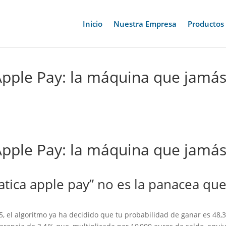
Inicio
Nuestra Empresa
Productos
Apple Pay: la máquina que jamá
Apple Pay: la máquina que jamá
atica apple pay” no es la panacea qu
, el algoritmo ya ha decidido que tu probabilidad de ganar es 48,