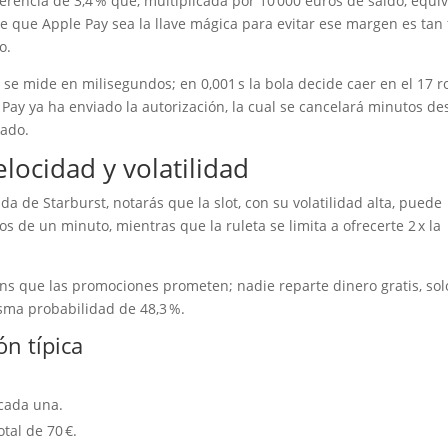
ferencia de 3,4 % que, multiplicada por 10 000 euros de saldo, equiv
e que Apple Pay sea la llave mágica para evitar ese margen es tan 
o.
 se mide en milisegundos; en 0,001 s la bola decide caer en el 17 ro
 Pay ya ha enviado la autorización, la cual se cancelará minutos d
lado.
locidad y volatilidad
a de Starburst, notarás que la slot, con su volatilidad alta, puede
s de un minuto, mientras que la ruleta se limita a ofrecerte 2 x la
ins que las promociones prometen; nadie reparte dinero gratis, sol
isma probabilidad de 48,3 %.
n típica
 cada una.
tal de 70 €.