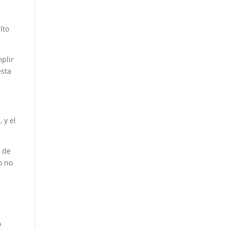
lto
mplir
esta
 y el
a de
o no
o