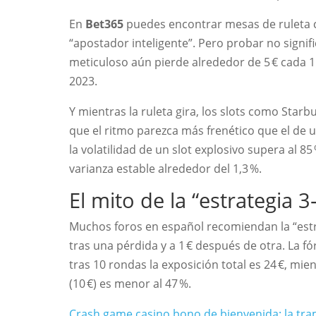
En
Bet365
puedes encontrar mesas de ruleta co
“apostador inteligente”. Pero probar no signif
meticuloso aún pierde alrededor de 5 € cada 1
2023.
Y mientras la ruleta gira, los slots como Star
que el ritmo parezca más frenético que el de u
la volatilidad de un slot explosivo supera al 85
varianza estable alrededor del 1,3 %.
El mito de la “estrategia 3
Muchos foros en español recomiendan la “estrat
tras una pérdida y a 1 € después de otra. La f
tras 10 rondas la exposición total es 24 €, mie
(10 €) es menor al 47 %.
Crash game casino bono de bienvenida: la tr