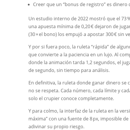
Creer que un “bonus de registro” es dinero q
Un estudio interno de 2022 mostró que el 73 
una apuesta mínima de 0,20 € dejaron de jugar
(30 × el bono) los empujó a apostar 300 € sin v
Y por si fuera poco, la ruleta “rápida” de algu
que convierte a la paciencia en un lujo. Al co
donde la animación tarda 1,2 segundos, el jug
de segundo, sin tiempo para análisis.
En definitiva, la ruleta donde ganar dinero se
no se respeta. Cada número, cada límite y ca
solo el crupier conoce completamente.
Y para colmo, la interfaz de la ruleta en la v
máxima” con una fuente de 8 px, imposible de l
adivinar su propio riesgo.