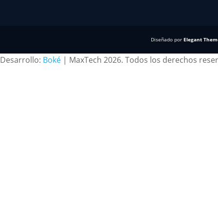
Diseñado por
Elegant Them
Desarrollo:
Boké
| MaxTech 2026. Todos los derechos rese