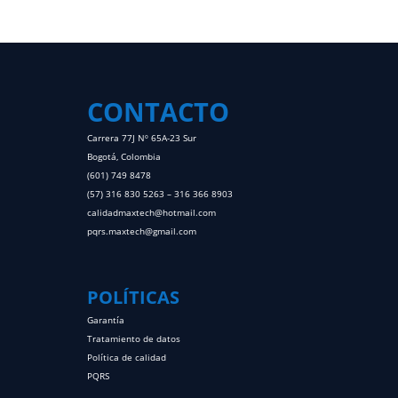
CONTACTO
Carrera 77J Nº 65A-23 Sur
Bogotá, Colombia
(601) 749 8478
(57) 316 830 5263 – 316 366 8903
calidadmaxtech@hotmail.com
pqrs.maxtech@gmail.com
POLÍTICAS
Garantía
Tratamiento de datos
Política de calidad
PQRS