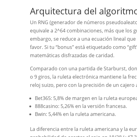
Arquitectura del algoritmo
Un RNG (generador de números pseudoaleatori
equivale a 2^64 combinaciones, más que los gra
embargo, se reduce a una ecuación lineal que 
favor. Si tu “bonus” está etiquetado como “gif
matemáticas disfrazadas de caridad.
Comparado con una partida de Starburst, donde
o 9 giros, la ruleta electrónica mantiene la f
reloj suizo, pero con la precisión de un caje
Bet365: 5,8% de margen en la ruleta europe
888casino: 5,26% en la versión francesa.
Bwin: 5,44% en la ruleta americana.
La diferencia entre la ruleta americana y la eur