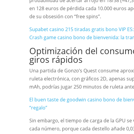
probabilidad de acertar al rojo en 18/38 (≈47,
en 128 euros de pérdida cada 10.000 euros a
de su obsesión con “free spins”.
Supabet casino 215 tiradas gratis bono VIP ES:
Crash game casino bono de bienvenida: la tr
Optimización del consumo 
giros rápidos
Una partida de Gonzo’s Quest consume aprox
ruleta electrónica, con gráficos 2D, apenas su
mAh, podrías jugar 250 minutos de ruleta ante
El buen taste de goodwin casino bono de bienv
“regalo”
Sin embargo, el tiempo de carga de la GPU se 
cada número, porque cada destello añade 0,03 