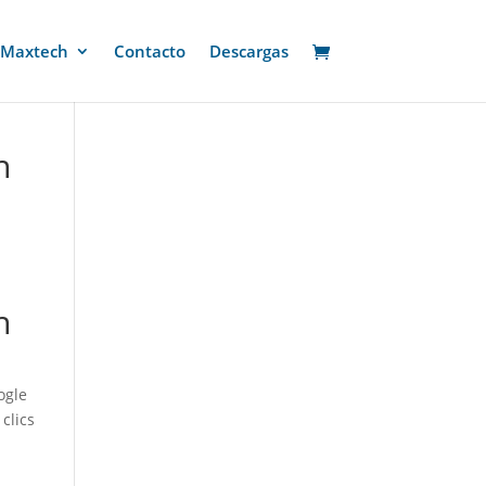
 Maxtech
Contacto
Descargas
n
n
ogle
clics