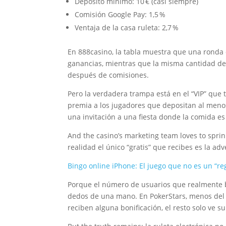
Depósito mínimo: 10 € (casi siempre)
Comisión Google Pay: 1,5 %
Ventaja de la casa ruleta: 2,7 %
En 888casino, la tabla muestra que una ronda 
ganancias, mientras que la misma cantidad de 
después de comisiones.
Pero la verdadera trampa está en el “VIP” que
premia a los jugadores que depositan al menos 
una invitación a una fiesta donde la comida es 
And the casino’s marketing team loves to sprin
realidad el único “gratis” que recibes es la ad
Bingo online iPhone: El juego que no es un “re
Porque el número de usuarios que realmente b
dedos de una mano. En PokerStars, menos del 2
reciben alguna bonificación, el resto solo ve s