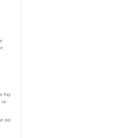
ue
ue
le Pay
s se
el del