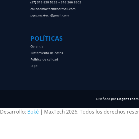
(57) 316 830 5263 – 316 366 8903
calidadmaxtech@hotmail.com
pqrs.maxtech@gmail.com
POLÍTICAS
Garantía
Tratamiento de datos
Política de calidad
PQRS
Diseñado por
Elegant Them
Desarrollo:
Boké
| MaxTech 2026. Todos los derechos rese