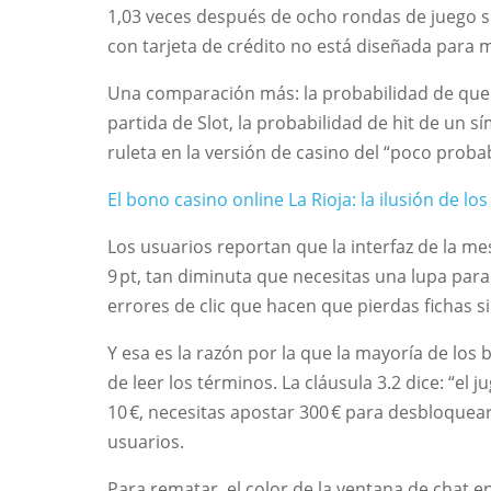
1,03 veces después de ocho rondas de juego si
con tarjeta de crédito no está diseñada para m
Una comparación más: la probabilidad de que l
partida de Slot, la probabilidad de hit de un s
ruleta en la versión de casino del “poco probab
El bono casino online La Rioja: la ilusión de lo
Los usuarios reportan que la interfaz de la m
9 pt, tan diminuta que necesitas una lupa para 
errores de clic que hacen que pierdas fichas si
Y esa es la razón por la que la mayoría de lo
de leer los términos. La cláusula 3.2 dice: “el
10 €, necesitas apostar 300 € para desbloquea
usuarios.
Para rematar, el color de la ventana de chat en