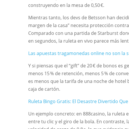
construyendo en la mesa de 0,50 €.
Mientras tanto, los devs de Betsson han decid
margen de la casa” necesita protección contra
Comparado con una partida de Starburst dond
en segundos, la ruleta en vivo parece más len
Las apuestas tragamonedas online no son la s
Y si piensas que el “gift” de 20 € de bonos es g
menos 15 % de retención, menos 5 % de conversió
es menos que la tarifa de una noche de hotel b
caja de cartón.
Ruleta Bingo Gratis: El Desastre Divertido Que
Un ejemplo concreto: en 888casino, la ruleta e
entre tu clic y el giro de la bola. En contrast