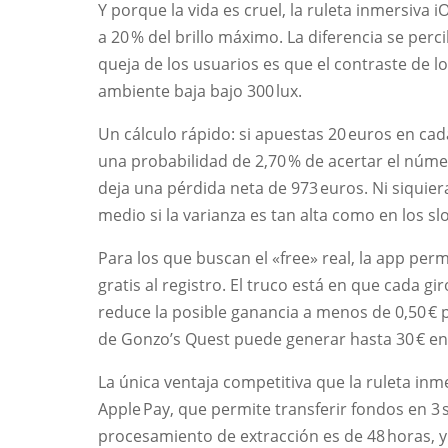
Y porque la vida es cruel, la ruleta inmersiva
a 20 % del brillo máximo. La diferencia se per
queja de los usuarios es que el contraste de 
ambiente baja bajo 300 lux.
Un cálculo rápido: si apuestas 20 euros en cada
una probabilidad de 2,70 % de acertar el núme
deja una pérdida neta de 973 euros. Ni siquie
medio si la varianza es tan alta como en los slot
Para los que buscan el «free» real, la app pe
gratis al registro. El truco está en que cada g
reduce la posible ganancia a menos de 0,50 € 
de Gonzo’s Quest puede generar hasta 30 € en
La única ventaja competitiva que la ruleta inm
Apple Pay, que permite transferir fondos en 3
procesamiento de extracción es de 48 horas, y