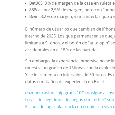
Bet365: 3 % de margen de la casa en ruleta 
888casino: 2,5 % de margen, pero con “bonos
Bwin: 3,2 % de margen, y una interfaz que a 
El número de usuarios que cambian de iPhone 
interno de 2025. Los que permanecen se quejan 
limitada a 5 tonos, y el botón de “auto‑spin” s
accidentales en el 18 % de las partidas.
Sin embargo, la experiencia inmersiva no se limi
muestra un gráfico de 15 líneas con la evolució
Y se incrementa en intervalos de 50 euros. Es 
datos con 4 años de experiencia en Excel.
daznbet casino chip gratis 10€ consigue al insta
Los “sitios legítimos de juegos con tether” son 
El caos de jugar blackjack con crupier en vivo 