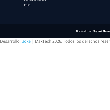
PQRS
Diseñado por
Elegant Them
Desarrollo:
Boké
| MaxTech 2026. Todos los derechos rese