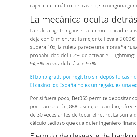
cajero automático del casino, sin ninguna gene
La mecánica oculta detrá
La ruleta lightning inserta un multiplicador ale
deja con 0, mientras la mejor te lleva a 5 000 
supera 10x, la ruleta parece una montaña rusa
probabilidad del 1,2 % de activar el “Lightning
94,3 % en vez del clásico 97 %.
El bono gratis por registro sin depósito cas
El casino ios España no es un regalo, es una e
Por si fuera poco, Bet365 permite depositar co
por transacción; 888casino, en cambio, ofrece
de 30 veces antes de tocar el retiro. La suma 
cálculo tedioso que cualquier ingeniero finan
Ejemplo de desgaste de bankrol