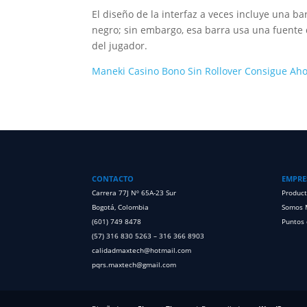
El diseño de la interfaz a veces incluye una b
negro; sin embargo, esa barra usa una fuente d
del jugador.
Maneki Casino Bono Sin Rollover Consigue Ah
CONTACTO
EMPRE
Carrera 77J Nº 65A-23 Sur
Produc
Bogotá, Colombia
Somos 
(601) 749 8478
Puntos 
(57) 316 830 5263 – 316 366 8903
calidadmaxtech@hotmail.com
pqrs.maxtech@gmail.com