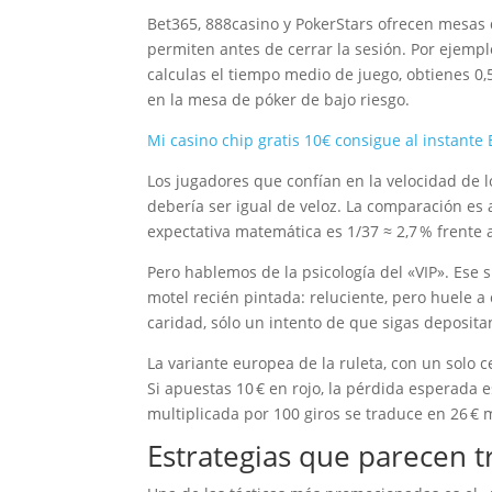
Bet365, 888casino y PokerStars ofrecen mesas 
permiten antes de cerrar la sesión. Por ejempl
calculas el tiempo medio de juego, obtienes 0,
en la mesa de póker de bajo riesgo.
Mi casino chip gratis 10€ consigue al instant
Los jugadores que confían en la velocidad de l
debería ser igual de veloz. La comparación es 
expectativa matemática es 1/37 ≈ 2,7 % frente 
Pero hablemos de la psicología del «VIP». Ese
motel recién pintada: reluciente, pero huele a
caridad, sólo un intento de que sigas deposita
La variante europea de la ruleta, con un solo ce
Si apuestas 10 € en rojo, la pérdida esperada es
multiplicada por 100 giros se traduce en 26 € 
Estrategias que parecen t