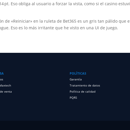
4 pt. Eso obliga al usuario a forzar la vista, como si el casino estuv
ón de «Reiniciar» en la ruleta de Bet365 es un gris tan pálido que 
ngue. Eso es lo más irritante que he visto en una UI de juego.
SA
POLÍTICAS
tos
Garantía
Maxtech
Tratamiento de datos
de venta
Política de calidad
PQRS