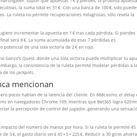
martingale». Supón que apuestas 1 € y pierdes; la próxima apuesta
nsecutivas, la suma total es 31 €. Con una banca de 100 €, solo puede
os. La ruleta no permite recuperaciones milagrosas, sólo revela la
giere incrementar la apuesta en 1 € tras cada pérdida. Si pierdes
final será 8 €. La suma acumulada de esas 7 pérdidas es
o potencial de una sola victoria de 2 € en rojo.
omo Gonzo’s Quest, donde una sola victoria puede multiplicar tu ap
 embargo, la consistencia de la ruleta permite modelar pérdidas a l
 de los jackpots.
unca mencionan
o pocos hablan de la latencia del cliente. En 888casino, el delay 
50 ms en navegadores Chrome 109, mientras que Bet365 logra 620 m
fectar la percepción de control del jugador, generando una sensaci
 impacto del número de manos por hora. Si la ruleta te permite 45 
e 5 €, el gasto diario será 45 × 5 = 225 €. Reducir a 30 giros ahorra