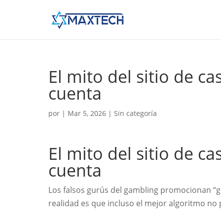
El mito del sitio de c
cuenta
por
|
Mar 5, 2026
| Sin categoría
El mito del sitio de c
cuenta
Los falsos gurús del gambling promocionan “gif
realidad es que incluso el mejor algoritmo no 