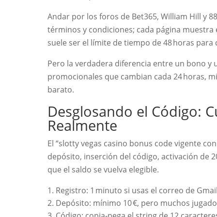
Andar por los foros de Bet365, William Hill y
términos y condiciones; cada página muestra en
suele ser el límite de tiempo de 48 horas para c
Pero la verdadera diferencia entre un bono y 
promocionales que cambian cada 24 horas, mie
barato.
Desglosando el Código: C
Realmente
El “slotty vegas casino bonus code vigente con
depósito, inserción del código, activación de 2
que el saldo se vuelva elegible.
Registro: 1 minuto si usas el correo de Gmail,
Depósito: mínimo 10 €, pero muchos jugadore
Código: copia‑pega el string de 12 caractere