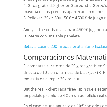
Giros gratis: 20 giros en Starburst o Gonzo’
mayoría de los premios aparezcan en menos del
Rollover: 30x = 30 × 150 € = 4 500 € de juego 
And yet, the odds of alcanzar 4 500 € jugando
la lotería con una sola papeleta.
Betsala Casino 200 Tiradas Gratis Bono Exclu
Comparaciones Matemáti
Si comparas el retorno de 20 giros gratis en S
directa de 10 € en una mesa de blackjack (RTP 99,
molestia de cumplir 30x rollout.
But the real kicker: cada “free” spin suele est
un posible premio de 4 € en un beneficio real
En el caso de una apuesta de 10 € con odds de 