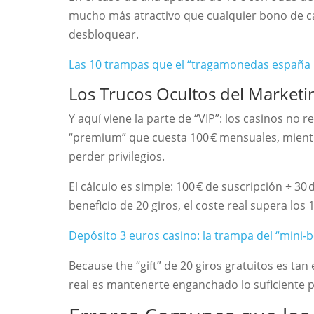
mucho más atractivo que cualquier bono de c
desbloquear.
Las 10 trampas que el “tragamonedas españa l
Los Trucos Ocultos del Marketi
Y aquí viene la parte de “VIP”: los casinos no 
“premium” que cuesta 100 € mensuales, mient
perder privilegios.
El cálculo es simple: 100 € de suscripción ÷ 30 
beneficio de 20 giros, el coste real supera los 1
Depósito 3 euros casino: la trampa del “mini‑
Because the “gift” de 20 giros gratuitos es tan
real es mantenerte enganchado lo suficiente 