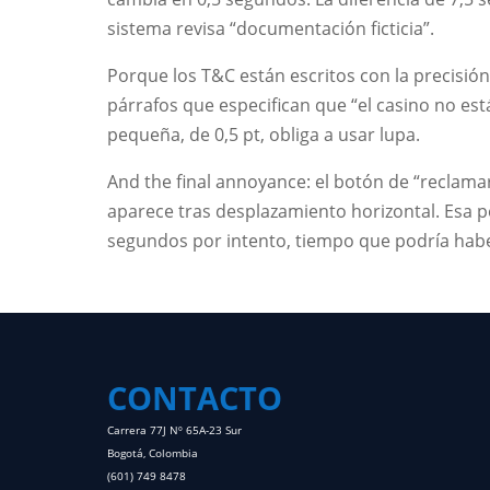
sistema revisa “documentación ficticia”.
Porque los T&C están escritos con la precisión
párrafos que especifican que “el casino no est
pequeña, de 0,5 pt, obliga a usar lupa.
And the final annoyance: el botón de “reclamar
aparece tras desplazamiento horizontal. Esa p
segundos por intento, tiempo que podría hab
CONTACTO
Carrera 77J Nº 65A-23 Sur
Bogotá, Colombia
(601) 749 8478