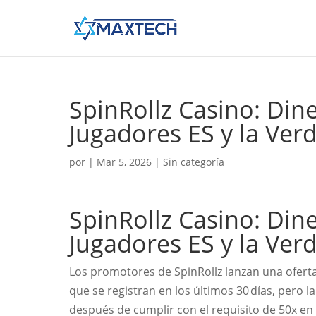
SpinRollz Casino: Din
Jugadores ES y la Ve
por
|
Mar 5, 2026
| Sin categoría
SpinRollz Casino: Din
Jugadores ES y la Ve
Los promotores de SpinRollz lanzan una oferta
que se registran en los últimos 30 días, pero l
después de cumplir con el requisito de 50x en