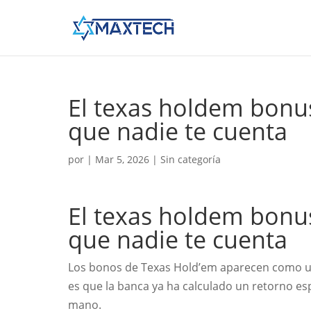
El texas holdem bonus
que nadie te cuenta
por
|
Mar 5, 2026
| Sin categoría
El texas holdem bonus
que nadie te cuenta
Los bonos de Texas Hold’em aparecen como un 
es que la banca ya ha calculado un retorno es
mano.