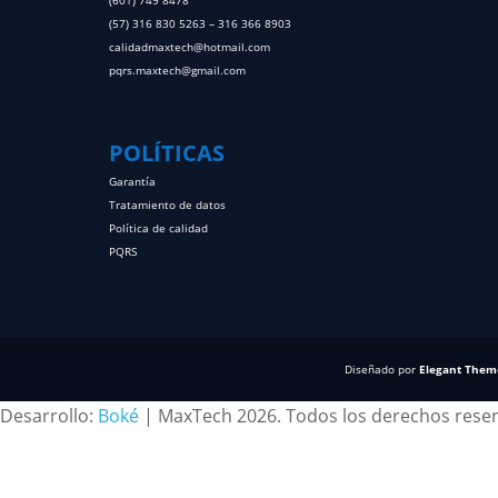
(57) 316 830 5263 – 316 366 8903
calidadmaxtech@hotmail.com
pqrs.maxtech@gmail.com
POLÍTICAS
Garantía
Tratamiento de datos
Política de calidad
PQRS
Diseñado por
Elegant Them
Desarrollo:
Boké
| MaxTech 2026. Todos los derechos rese