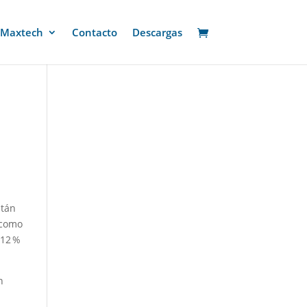
 Maxtech
Contacto
Descargas
stán
 como
 12 %
n