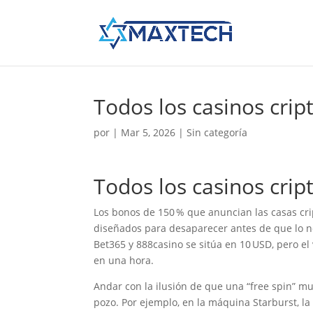
Todos los casinos cript
por
|
Mar 5, 2026
| Sin categoría
Todos los casinos cript
Los bonos de 150 % que anuncian las casas crip
diseñados para desaparecer antes de que lo no
Bet365 y 888casino se sitúa en 10 USD, pero el
en una hora.
Andar con la ilusión de que una “free spin” mu
pozo. Por ejemplo, en la máquina Starburst, l