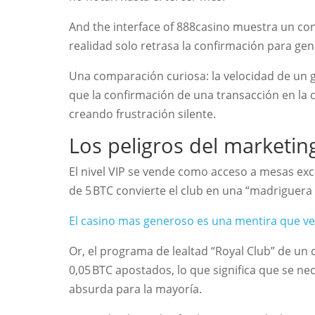
And the interface of 888casino muestra un co
realidad solo retrasa la confirmación para ge
Una comparación curiosa: la velocidad de un gi
que la confirmación de una transacción en la 
creando frustración silente.
Los peligros del marketing
El nivel VIP se vende como acceso a mesas excl
de 5 BTC convierte el club en una “madriguera 
El casino mas generoso es una mentira que v
Or, el programa de lealtad “Royal Club” de un
0,05 BTC apostados, lo que significa que se nec
absurda para la mayoría.