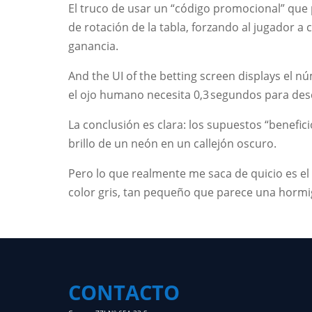
El truco de usar un “código promocional” que 
de rotación de la tabla, forzando al jugador a 
ganancia.
And the UI of the betting screen displays el 
el ojo humano necesita 0,3 segundos para desci
La conclusión es clara: los supuestos “benefici
brillo de un neón en un callejón oscuro.
Pero lo que realmente me saca de quicio es e
color gris, tan pequeño que parece una hormiga
CONTACTO