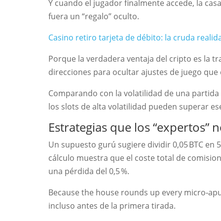
Y cuando el jugador finalmente accede, la casa
fuera un “regalo” oculto.
Casino retiro tarjeta de débito: la cruda reali
Porque la verdadera ventaja del cripto es la tra
direcciones para ocultar ajustes de juego que
Comparando con la volatilidad de una partida d
los slots de alta volatilidad pueden superar e
Estrategias que los “expertos” 
Un supuesto gurú sugiere dividir 0,05 BTC en 5
cálculo muestra que el coste total de comision
una pérdida del 0,5 %.
Because the house rounds up every micro‑apues
incluso antes de la primera tirada.