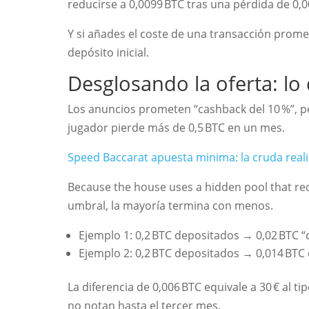
reducirse a 0,0099 BTC tras una pérdida de 0,0
Y si añades el coste de una transacción promed
depósito inicial.
Desglosando la oferta: l
Los anuncios prometen “cashback del 10 %”, pe
jugador pierde más de 0,5 BTC en un mes.
Speed Baccarat apuesta minima: la cruda realid
Because the house uses a hidden pool that red
umbral, la mayoría termina con menos.
Ejemplo 1: 0,2 BTC depositados → 0,02 BTC “
Ejemplo 2: 0,2 BTC depositados → 0,014 BTC 
La diferencia de 0,006 BTC equivale a 30 € al
no notan hasta el tercer mes.