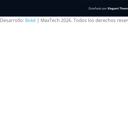
Diseñado por
Elegant Them
Desarrollo:
Boké
| MaxTech 2026. Todos los derechos rese