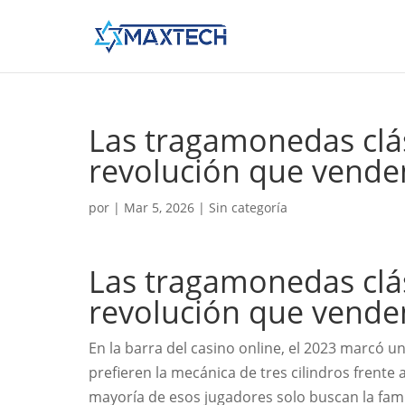
Las tragamonedas clá
revolución que venden
por
|
Mar 5, 2026
| Sin categoría
Las tragamonedas clá
revolución que venden
En la barra del casino online, el 2023 marcó u
prefieren la mecánica de tres cilindros frente a
mayoría de esos jugadores solo buscan la famil