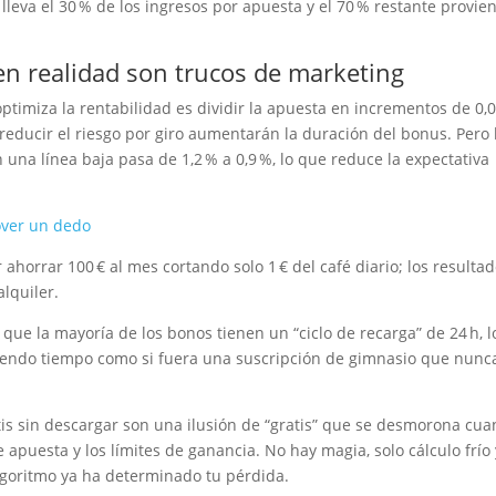
e lleva el 30 % de los ingresos por apuesta y el 70 % restante provie
 en realidad son trucos de marketing
imiza la rentabilidad es dividir la apuesta en incrementos de 0,0
educir el riesgo por giro aumentarán la duración del bonus. Pero 
 una línea baja pasa de 1,2 % a 0,9 %, lo que reduce la expectativa
mover un dedo
ahorrar 100 € al mes cortando solo 1 € del café diario; los resulta
alquiler.
 que la mayoría de los bonos tienen un “ciclo de recarga” de 24 h, 
umiendo tiempo como si fuera una suscripción de gimnasio que nunc
tis sin descargar son una ilusión de “gratis” que se desmorona cu
e apuesta y los límites de ganancia. No hay magia, solo cálculo frío
algoritmo ya ha determinado tu pérdida.