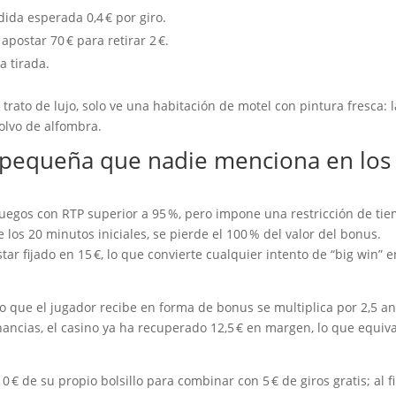
dida esperada 0,4 € por giro.
postar 70 € para retirar 2 €.
a tirada.
 trato de lujo, solo ve una habitación de motel con pintura fresca: l
olvo de alfombra.
ra pequeña que nadie menciona en los
a juegos con RTP superior a 95 %, pero impone una restricción de ti
e los 20 minutos iniciales, se pierde el 100 % del valor del bonus.
ar fijado en 15 €, lo que convierte cualquier intento de “big win” 
ro que el jugador recibe en forma de bonus se multiplica por 2,5 a
anancias, el casino ya ha recuperado 12,5 € en margen, lo que equiva
 € de su propio bolsillo para combinar con 5 € de giros gratis; al fi