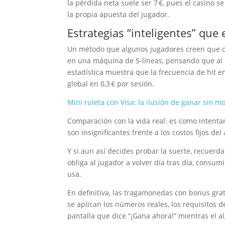
la pérdida neta suele ser 7 €, pues el casino s
la propia apuesta del jugador.
Estrategias “inteligentes” que
Un método que algunos jugadores creen que opt
en una máquina de 5‑líneas, pensando que al r
estadística muestra que la frecuencia de hit en
global en 0,3 € por sesión.
Mini ruleta con Visa: la ilusión de ganar sin 
Comparación con la vida real: es como intentar 
son insignificantes frente a los costos fijos del 
Y si aun así decides probar la suerte, recuerda
obliga al jugador a volver día tras día, cons
usa.
En definitiva, las tragamonedas con bonus gra
se aplican los números reales, los requisitos d
pantalla que dice “¡Gana ahora!” mientras el 