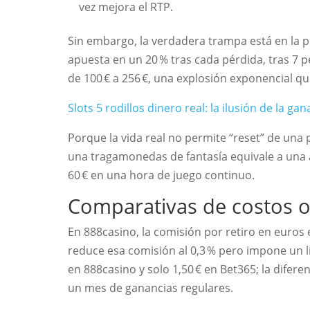
vez mejora el RTP.
Sin embargo, la verdadera trampa está en la p
apuesta en un 20 % tras cada pérdida, tras 7 p
de 100 € a 256 €, una explosión exponencial q
Slots 5 rodillos dinero real: la ilusión de la g
Porque la vida real no permite “reset” de una 
una tragamonedas de fantasía equivale a una a
60 € en una hora de juego continuo.
Comparativas de costos o
En 888casino, la comisión por retiro en euros 
reduce esa comisión al 0,3 % pero impone un lím
en 888casino y solo 1,50 € en Bet365; la difere
un mes de ganancias regulares.