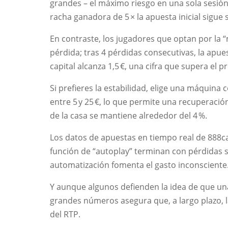
grandes – el máximo riesgo en una sola sesión
racha ganadora de 5 × la apuesta inicial sigue s
En contraste, los jugadores que optan por la 
pérdida; tras 4 pérdidas consecutivas, la apuesta
capital alcanza 1,5 €, una cifra que supera el 
Si prefieres la estabilidad, elige una máquina 
entre 5 y 25 €, lo que permite una recuperació
de la casa se mantiene alrededor del 4 %.
Los datos de apuestas en tiempo real de 888cas
función de “autoplay” terminan con pérdidas su
automatización fomenta el gasto inconsciente
Y aunque algunos defienden la idea de que una 
grandes números asegura que, a largo plazo, l
del RTP.