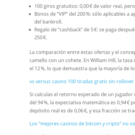
100 giros gratuitos: 0,00 € de valor real, pe
Bonos de “VIP” del 200 %: sólo aplicables a a
del bankroll.
Regalo de “cashback” de 5 €: se paga después
250 €.
La comparación entre estas ofertas y el conc
camello con un cohete. En William Hill, la tas
el 12 %, lo que demuestra que la mayoría de 
vs versus casino 100 tiradas gratis sin rollov
Si calculas el retorno esperado de un jugador
del 94 %, la expectativa matemática es 0,94 € 
depósito real es de 0,06 €, y esa fracción se t
Los “mejores casinos de bitcoin y cripto” no s