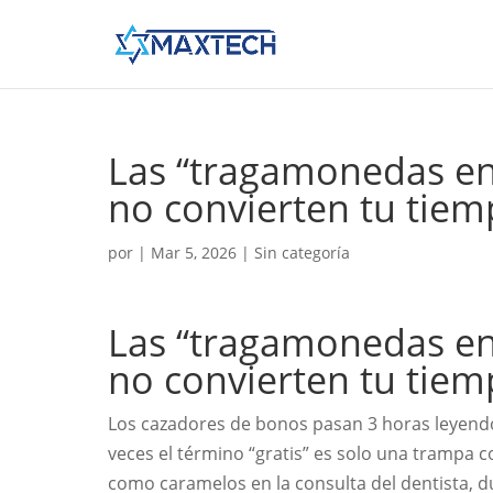
Las “tragamonedas en l
no convierten tu tiem
por
|
Mar 5, 2026
| Sin categoría
Las “tragamonedas en l
no convierten tu tiem
Los cazadores de bonos pasan 3 horas leyendo l
veces el término “gratis” es solo una trampa co
como caramelos en la consulta del dentista, du