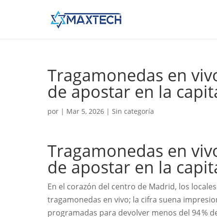
Tragamonedas en vivo
de apostar en la capit
por
|
Mar 5, 2026
| Sin categoría
Tragamonedas en vivo
de apostar en la capit
En el corazón del centro de Madrid, los locale
tragamonedas en vivo; la cifra suena impresi
programadas para devolver menos del 94 % del 