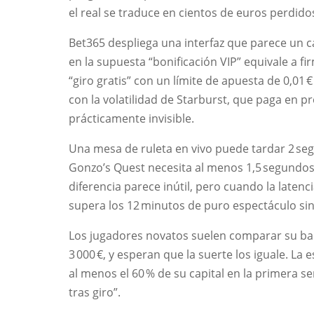
el real se traduce en cientos de euros perdid
Bet365 despliega una interfaz que parece un c
en la supuesta “bonificación VIP” equivale a f
“giro gratis” con un límite de apuesta de 0,01
con la volatilidad de Starburst, que paga en pr
prácticamente invisible.
Una mesa de ruleta en vivo puede tardar 2 s
Gonzo’s Quest necesita al menos 1,5 segundos 
diferencia parece inútil, pero cuando la latenc
supera los 12 minutos de puro espectáculo sin
Los jugadores novatos suelen comparar su bank
3 000 €, y esperan que la suerte los iguale. La 
al menos el 60 % de su capital en la primera s
tras giro”.