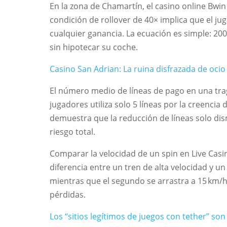
En la zona de Chamartín, el casino online Bwin
condición de rollover de 40× implica que el ju
cualquier ganancia. La ecuación es simple: 200
sin hipotecar su coche.
Casino San Adrian: La ruina disfrazada de ocio 
El número medio de líneas de pago en una tra
jugadores utiliza solo 5 líneas por la creencia
demuestra que la reducción de líneas solo dis
riesgo total.
Comparar la velocidad de un spin en Live Casi
diferencia entre un tren de alta velocidad y u
mientras que el segundo se arrastra a 15 km/
pérdidas.
Los “sitios legítimos de juegos con tether” son 