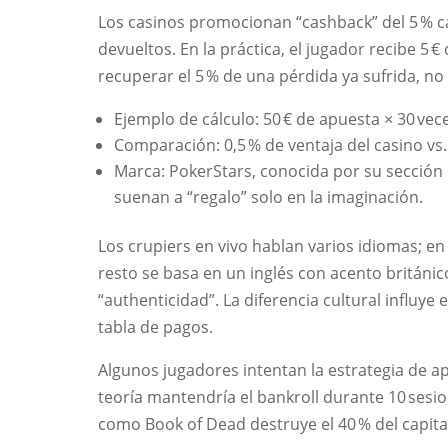
Los casinos promocionan “cashback” del 5 % c
devueltos. En la práctica, el jugador recibe 5 
recuperar el 5 % de una pérdida ya sufrida, no
Ejemplo de cálculo: 50 € de apuesta × 30 vece
Comparación: 0,5 % de ventaja del casino vs
Marca: PokerStars, conocida por su sección
suenan a “regalo” solo en la imaginación.
Los crupiers en vivo hablan varios idiomas; en M
resto se basa en un inglés con acento británi
“authenticidad”. La diferencia cultural influye
tabla de pagos.
Algunos jugadores intentan la estrategia de a
teoría mantendría el bankroll durante 10 sesione
como Book of Dead destruye el 40 % del capita