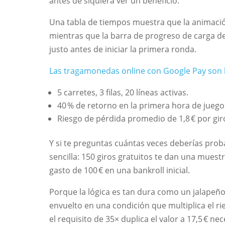
antes de siquiera ver un beneficio.
Una tabla de tiempos muestra que la animació
mientras que la barra de progreso de carga de
justo antes de iniciar la primera ronda.
Las tragamonedas online con Google Pay son la 
5 carretes, 3 filas, 20 líneas activas.
40 % de retorno en la primera hora de juego
Riesgo de pérdida promedio de 1,8 € por gir
Y si te preguntas cuántas veces deberías prob
sencilla: 150 giros gratuitos te dan una muestra d
gasto de 100 € en una bankroll inicial.
Porque la lógica es tan dura como un jalapeño
envuelto en una condición que multiplica el rie
el requisito de 35× duplica el valor a 17,5 € nec