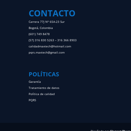
CONTACTO
Carrera 77J Nº 65A-23 Sur
Bogotá, Colombia
(601) 749 8478
(57) 316 830 5263 – 316 366 8903
calidadmaxtech@hotmail.com
pqrs.maxtech@gmail.com
POLÍTICAS
Garantía
Tratamiento de datos
Política de calidad
PQRS