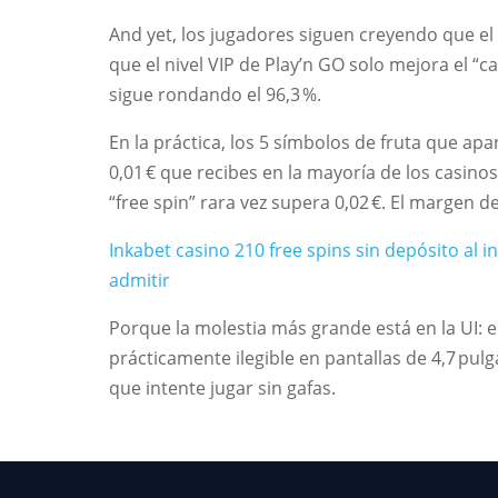
And yet, los jugadores siguen creyendo que el “
que el nivel VIP de Play’n GO solo mejora el “c
sigue rondando el 96,3 %.
En la práctica, los 5 símbolos de fruta que apa
0,01 € que recibes en la mayoría de los casinos
“free spin” rara vez supera 0,02 €. El margen de
Inkabet casino 210 free spins sin depósito al i
admitir
Porque la molestia más grande está en la UI: e
prácticamente ilegible en pantallas de 4,7 pulg
que intente jugar sin gafas.