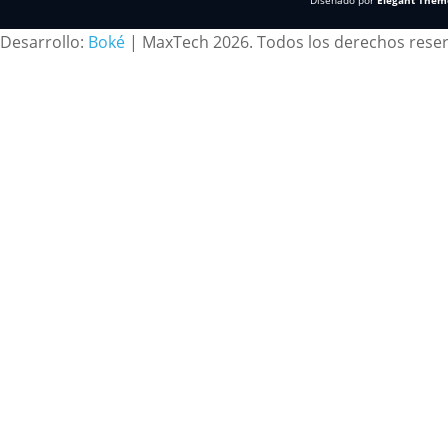
Diseñado por
Elegant Them
Desarrollo:
Boké
| MaxTech 2026. Todos los derechos rese