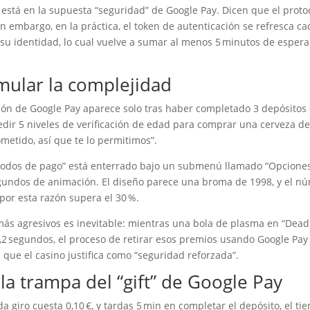
está en la supuesta “seguridad” de Google Pay. Dicen que el proto
in embargo, en la práctica, el token de autenticación se refresca c
ar su identidad, lo cual vuelve a sumar al menos 5 minutos de esper
mular la complejidad
ión de Google Pay aparece solo tras haber completado 3 depósitos
pedir 5 niveles de verificación de edad para comprar una cerveza d
rometido, así que te lo permitimos”.
todos de pago” está enterrado bajo un submenú llamado “Opcione
gundos de animación. El diseño parece una broma de 1998, y el n
 por esta razón supera el 30 %.
 más agresivos es inevitable: mientras una bola de plasma en “Dead
0,2 segundos, el proceso de retirar esos premios usando Google Pay
 que el casino justifica como “seguridad reforzada”.
la trampa del “gift” de Google Pay
da giro cuesta 0,10 €, y tardas 5 min en completar el depósito, el t