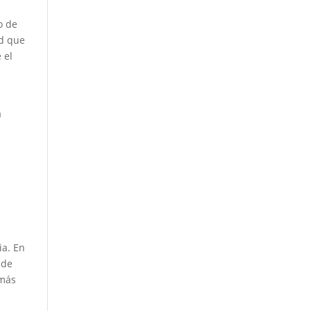
o de
ad que
 el
a
ia. En
 de
 más