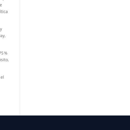
de
ítica
 y
ay,
75 %
sito,
 el