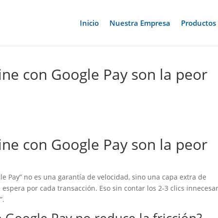
Inicio
Nuestra Empresa
Productos
ne con Google Pay son la peor
ne con Google Pay son la peor
 Pay” no es una garantía de velocidad, sino una capa extra de
spera por cada transacción. Eso sin contar los 2‑3 clics innecesar
”.