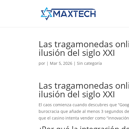
Las tragamonedas onli
ilusión del siglo XXI
por
|
Mar 5, 2026
| Sin categoría
Las tragamonedas onli
ilusión del siglo XXI
El caos comienza cuando descubres que “Google
burocracia que añade al menos 3 segundos de e
que el casino intenta vender como “innovación