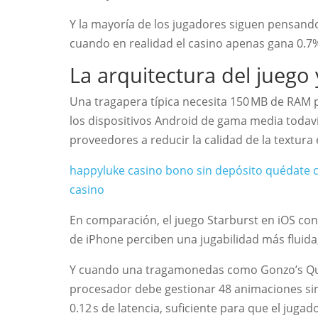
Y la mayoría de los jugadores siguen pensando
cuando en realidad el casino apenas gana 0.7
La arquitectura del juego
Una tragapera típica necesita 150 MB de RAM p
los dispositivos Android de gama media todaví
proveedores a reducir la calidad de la textura
happyluke casino bono sin depósito quédate co
casino
En comparación, el juego Starburst en iOS con
de iPhone perciben una jugabilidad más fluida,
Y cuando una tragamonedas como Gonzo’s Ques
procesador debe gestionar 48 animaciones si
0.12 s de latencia, suficiente para que el juga