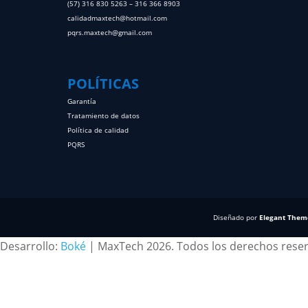
(57) 316 830 5263 – 316 366 8903
calidadmaxtech@hotmail.com
pqrs.maxtech@gmail.com
POLÍTICAS
Garantía
Tratamiento de datos
Política de calidad
PQRS
Diseñado por
Elegant Them
Desarrollo:
Boké
| MaxTech 2026. Todos los derechos rese