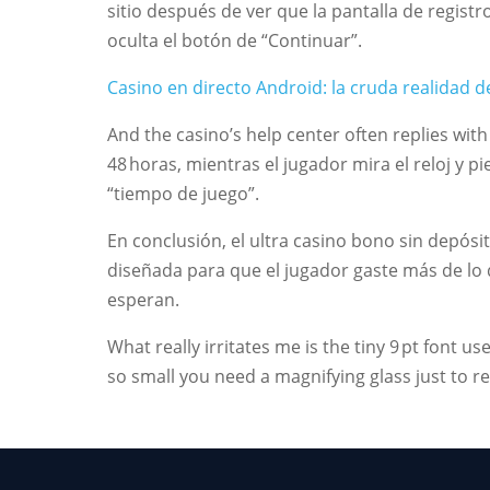
sitio después de ver que la pantalla de regist
oculta el botón de “Continuar”.
Casino en directo Android: la cruda realidad det
And the casino’s help center often replies wit
48 horas, mientras el jugador mira el reloj y p
“tiempo de juego”.
En conclusión, el ultra casino bono sin depós
diseñada para que el jugador gaste más de lo 
esperan.
What really irritates me is the tiny 9 pt font 
so small you need a magnifying glass just to re