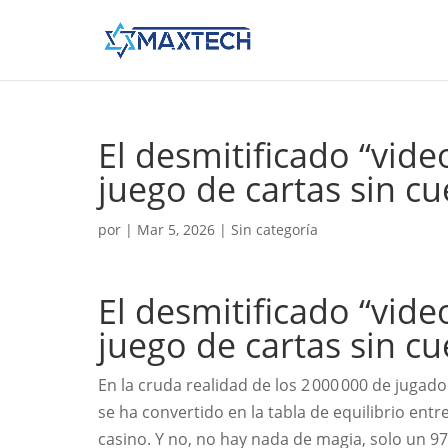
El desmitificado “vid
juego de cartas sin c
por
|
Mar 5, 2026
| Sin categoría
El desmitificado “vid
juego de cartas sin c
En la cruda realidad de los 2 000 000 de jugad
se ha convertido en la tabla de equilibrio entre 
casino. Y no, no hay nada de magia, solo un 9