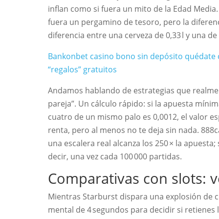
inflan como si fuera un mito de la Edad Media
fuera un pergamino de tesoro, pero la diferenc
diferencia entre una cerveza de 0,33 l y una de
Bankonbet casino bono sin depósito quédate co
“regalos” gratuitos
Andamos hablando de estrategias que realmente
pareja”. Un cálculo rápido: si la apuesta míni
cuatro de un mismo palo es 0,0012, el valor es
renta, pero al menos no te deja sin nada. 888
una escalera real alcanza los 250 × la apuesta
decir, una vez cada 100 000 partidas.
Comparativas con slots: v
Mientras Starburst dispara una explosión de c
mental de 4 segundos para decidir si retienes l