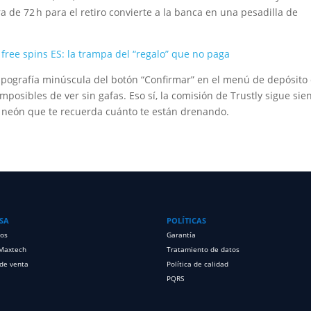
a de 72 h para el retiro convierte a la banca en una pesadilla de
free spins ES: la trampa del “regalo” que no paga
tipografía minúscula del botón “Confirmar” en el menú de depósito
imposibles de ver sin gafas. Eso sí, la comisión de Trustly sigue sie
 neón que te recuerda cuánto te están drenando.
SA
POLÍTICAS
tos
Garantía
Maxtech
Tratamiento de datos
de venta
Política de calidad
PQRS