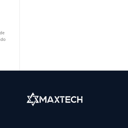
 de
ndo