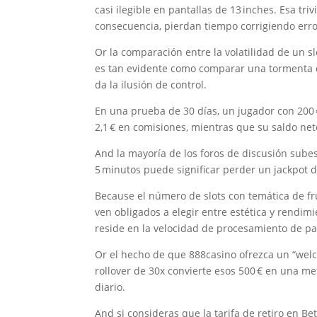
casi ilegible en pantallas de 13 inches. Esa tr
consecuencia, pierdan tiempo corrigiendo err
Or la comparación entre la volatilidad de un sl
es tan evidente como comparar una tormenta de
da la ilusión de control.
En una prueba de 30 días, un jugador con 200 €
2,1 € en comisiones, mientras que su saldo net
And la mayoría de los foros de discusión sube
5 minutos puede significar perder un jackpot d
Because el número de slots con temática de fr
ven obligados a elegir entre estética y rendimi
reside en la velocidad de procesamiento de pa
Or el hecho de que 888casino ofrezca un “wel
rollover de 30x convierte esos 500 € en una m
diario.
And si consideras que la tarifa de retiro en Bet