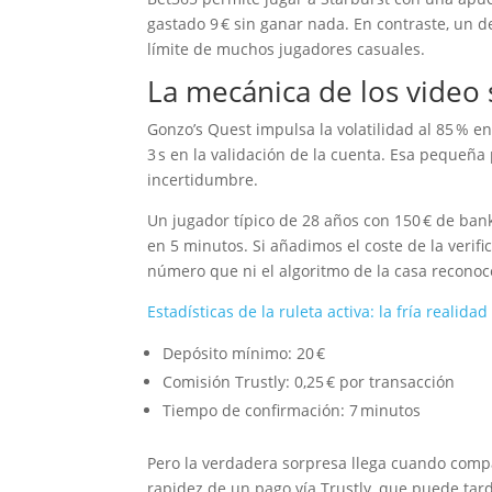
gastado 9 € sin ganar nada. En contraste, un de
límite de muchos jugadores casuales.
La mecánica de los video sl
Gonzo’s Quest impulsa la volatilidad al 85 % e
3 s en la validación de la cuenta. Esa pequeñ
incertidumbre.
Un jugador típico de 28 años con 150 € de ban
en 5 minutos. Si añadimos el coste de la verific
número que ni el algoritmo de la casa reconoc
Estadísticas de la ruleta activa: la fría realidad
Depósito mínimo: 20 €
Comisión Trustly: 0,25 € por transacción
Tiempo de confirmación: 7 minutos
Pero la verdadera sorpresa llega cuando compar
rapidez de un pago vía Trustly, que puede tar