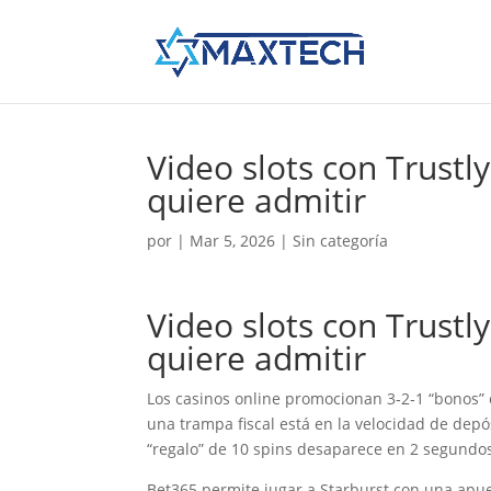
Video slots con Trustl
quiere admitir
por
|
Mar 5, 2026
| Sin categoría
Video slots con Trustl
quiere admitir
Los casinos online promocionan 3‑2‑1 “bonos” 
una trampa fiscal está en la velocidad de depós
“regalo” de 10 spins desaparece en 2 segundo
Bet365 permite jugar a Starburst con una apue