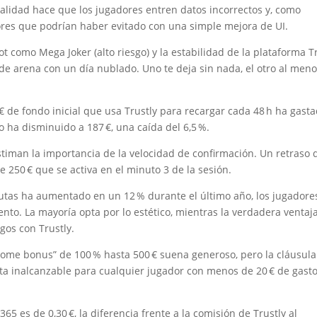
ivialidad hace que los jugadores entren datos incorrectos y, como
ores que podrían haber evitado con una simple mejora de UI.
ot como Mega Joker (alto riesgo) y la estabilidad de la plataforma T
 arena con un día nublado. Uno te deja sin nada, el otro al meno
 de fondo inicial que usa Trustly para recargar cada 48 h ha gast
o ha disminuido a 187 €, una caída del 6,5 %.
stiman la importancia de la velocidad de confirmación. Un retraso 
e 250 € que se activa en el minuto 3 de la sesión.
utas ha aumentado en un 12 % durante el último año, los jugadore
ento. La mayoría opta por lo estético, mientras la verdadera ventaj
gos con Trustly.
come bonus” de 100 % hasta 500 € suena generoso, pero la cláusula
eta inalcanzable para cualquier jugador con menos de 20 € de gast
365 es de 0,30 €, la diferencia frente a la comisión de Trustly al