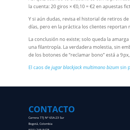
la cuenta: 20 giros × €0,10 = €2 en apuestas fi
Y si aún dudas, revisa el historial de retiros 
días, pero en la práctica los clientes reportan
La conclusión no existe; solo queda la amarga
una filantropía. La verdadera molestia, sin emb
de los botones de “reclamar bono” está a 9 px,
El caos de
jugar blackjack multimano bizum
sin 
CONTACTO
Carrera 77J Nº 65A-23 Sur
Bogotá, Colombia
(601) 749 8478