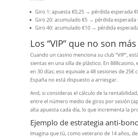
Giro 1: apuesta €0,25 → pérdida esperada €
Giro 20: acumulado €5 → pérdida esperada 
Giro 40: acumulado €10 → pérdida esperada
Los “VIP” que no son más
Cuando un casino menciona su club “VIP”, está
sientas en una silla de plástico. En 888casino, 
en 30 días; eso equivale a 48 sesiones de 25€ 
España no está dispuesto a arriesgar.
And, si consideras el cálculo de la rentabilidad
entre el número medio de giros por sesión (ap
alta apuesta cada día, lo que incrementa la p
Ejemplo de estrategia anti‑bon
Imagina que tú, como veterano de 14 años, dec