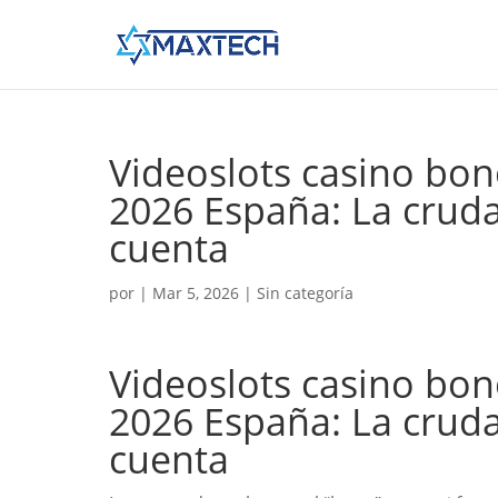
Videoslots casino bon
2026 España: La crud
cuenta
por
|
Mar 5, 2026
| Sin categoría
Videoslots casino bon
2026 España: La crud
cuenta