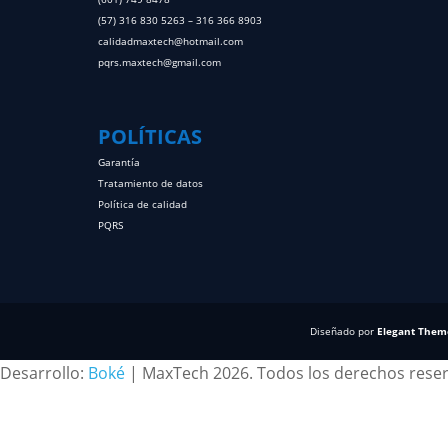
(57) 316 830 5263 – 316 366 8903
calidadmaxtech@hotmail.com
pqrs.maxtech@gmail.com
POLÍTICAS
Garantía
Tratamiento de datos
Política de calidad
PQRS
Diseñado por
Elegant Them
Desarrollo:
Boké
| MaxTech 2026. Todos los derechos rese