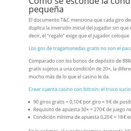
Cómo se esconde la condic
pequeña
El documento T&C menciona que cada giro deb
duplica la inversión inicial del jugador sin que él
decir, el “regalo” exige que el jugador coloq
Los gos de tragamonedas gratis no son el par
Comparado con los bonos de depósito de 888c
gratis sujetos a una condición de 20×, la dife
mucho más de lo que el casino le da.
Crear cuenta casino con bitcoin: el truco suci
90 giros gratis = 0,10 € por giro ≈ 9 € de pos
Requisito de apuesta 30× = 270 € de juego n
Condición mínima de apuesta 0,20 € = 18 € e