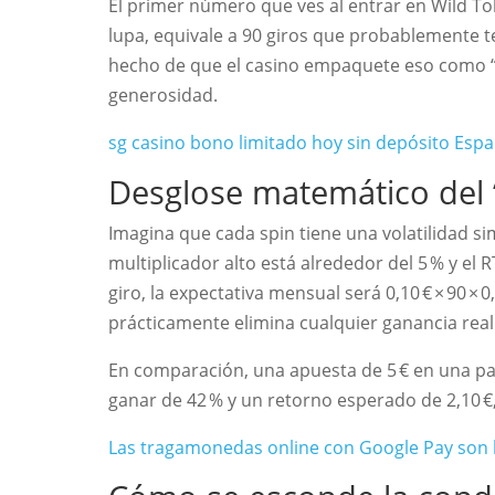
El primer número que ves al entrar en Wild Tok
lupa, equivale a 90 giros que probablemente t
hecho de que el casino empaquete eso como “re
generosidad.
sg casino bono limitado hoy sin depósito Españ
Desglose matemático del “
Imagina que cada spin tiene una volatilidad si
multiplicador alto está alrededor del 5 % y el 
giro, la expectativa mensual será 0,10 € × 90 × 0
prácticamente elimina cualquier ganancia real
En comparación, una apuesta de 5 € en una par
ganar de 42 % y un retorno esperado de 2,10 €
Las tragamonedas online con Google Pay son la 