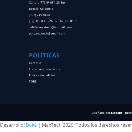
Carrera 77J Nº 65A-23 Sur
Bogotá, Colombia
(601) 749 8478
(57) 316 830 5263 – 316 366 8903
calidadmaxtech@hotmail.com
pqrs.maxtech@gmail.com
POLÍTICAS
Garantía
Tratamiento de datos
Política de calidad
PQRS
Diseñado por
Elegant Them
Desarrollo:
Boké
| MaxTech 2026. Todos los derechos rese