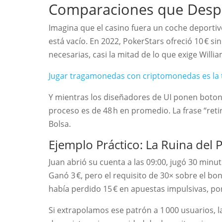
Comparaciones que Desp
Imagina que el casino fuera un coche deportivo
está vacío. En 2022, PokerStars ofreció 10 € s
necesarias, casi la mitad de lo que exige Willia
Jugar tragamonedas con criptomonedas es la 
Y mientras los diseñadores de UI ponen botones
proceso es de 48 h en promedio. La frase “ret
Bolsa.
Ejemplo Práctico: La Ruina del 
Juan abrió su cuenta a las 09:00, jugó 30 minu
Ganó 3 €, pero el requisito de 30× sobre el bono 
había perdido 15 € en apuestas impulsivas, po
Si extrapolamos ese patrón a 1 000 usuarios,