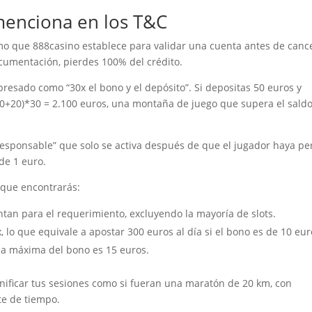
 menciona en los T&C
mo que 888casino establece para validar una cuenta antes de canc
ocumentación, pierdes 100% del crédito.
resado como “30x el bono y el depósito”. Si depositas 50 euros y
(50+20)*30 = 2.100 euros, una montaña de juego que supera el sald
 responsable” que solo se activa después de que el jugador haya pe
de 1 euro.
s que encontrarás:
entan para el requerimiento, excluyendo la mayoría de slots.
, lo que equivale a apostar 300 euros al día si el bono es de 10 eur
ia máxima del bono es 15 euros.
anificar tus sesiones como si fueran una maratón de 20 km, con
te de tiempo.