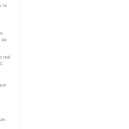
; la
os
r da
o real
C.
 que
tan