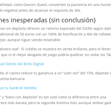
latilidad, como Gonzo’s Quest, convierten la paciencia en una ilusión
o negativo antes de alcanzar el requisito de 30x.
es inesperadas (sin conclusión)
onos sin depósito ofrecen un retorno esperado del 0,03% según dat
adicional de 50 euros con un 100% de bonificación y 40x de rollove
ejor, aunque sigue siendo miserable.
dinero real”. El crédito se muestra en verde brillante, pero el diner
 que ni el mejor abogado de juego podría quebrar sin violar los T&
ad Detrás del Brillo Digital
0x, el casino reduce tu ganancia a un “cash out” del 15%, dejando
cuenta bancaria.
ue tu bankroll tiemble
” y “bono con depósito” es tan sutil como la diferencia entre una
rece más barata, pero la segunda ilumina más, aunque ambas gas