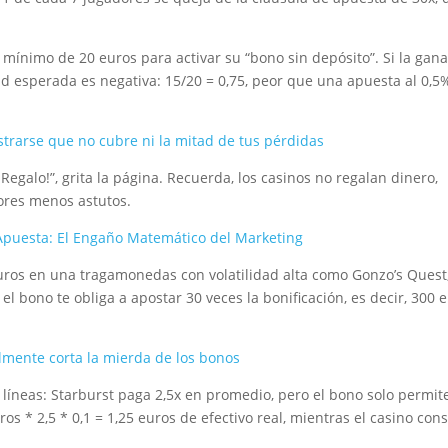
o mínimo de 20 euros para activar su “bono sin depósito”. Si la gan
ad esperada es negativa: 15/20 = 0,75, peor que una apuesta al 0,5
istrarse que no cubre ni la mitad de tus pérdidas
¡Regalo!”, grita la página. Recuerda, los casinos no regalan dinero,
ores menos astutos.
 Apuesta: El Engaño Matemático del Marketing
euros en una tragamonedas con volatilidad alta como Gonzo’s Quest
l bono te obliga a apostar 30 veces la bonificación, es decir, 300 
almente corta la mierda de los bonos
íneas: Starburst paga 2,5x en promedio, pero el bono solo permit
os * 2,5 * 0,1 = 1,25 euros de efectivo real, mientras el casino con