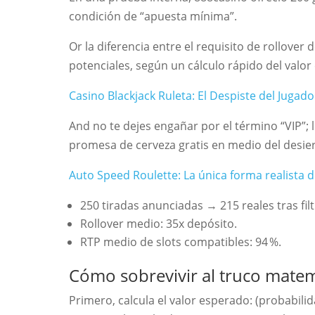
condición de “apuesta mínima”.
Or la diferencia entre el requisito de rollover
potenciales, según un cálculo rápido del valor
Casino Blackjack Ruleta: El Despiste del Jugado
And no te dejes engañar por el término “VIP”;
promesa de cerveza gratis en medio del desier
Auto Speed Roulette: La única forma realista d
250 tiradas anunciadas → 215 reales tras filt
Rollover medio: 35x depósito.
RTP medio de slots compatibles: 94 %.
Cómo sobrevivir al truco mate
Primero, calcula el valor esperado: (probabil