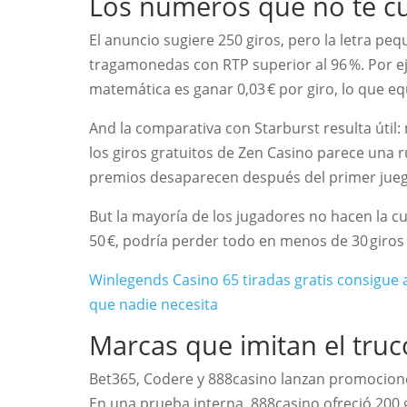
Los números que no te c
El anuncio sugiere 250 giros, pero la letra pe
tragamonedas con RTP superior al 96 %. Por ej
matemática es ganar 0,03 € por giro, lo que equi
And la comparativa con Starburst resulta útil: 
los giros gratuitos de Zen Casino parece una ru
premios desaparecen después del primer jueg
But la mayoría de los jugadores no hacen la cu
50 €, podría perder todo en menos de 30 giros
Winlegends Casino 65 tiradas gratis consigue
que nadie necesita
Marcas que imitan el truc
Bet365, Codere y 888casino lanzan promociones
En una prueba interna, 888casino ofreció 200 g