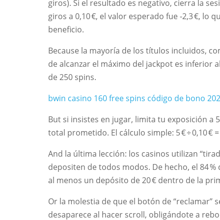
giros). Si el resultado es negativo, cierra la se
giros a 0,10 €, el valor esperado fue ‑2,3 €, lo
beneficio.
Because la mayoría de los títulos incluidos, co
de alcanzar el máximo del jackpot es inferior 
de 250 spins.
bwin casino 160 free spins código de bono 20
But si insistes en jugar, limita tu exposición a 
total prometido. El cálculo simple: 5 € ÷ 0,10 € =
And la última lección: los casinos utilizan “ti
depositen de todos modos. De hecho, el 84 % 
al menos un depósito de 20 € dentro de la pri
Or la molestia de que el botón de “reclamar”
desaparece al hacer scroll, obligándote a rebob